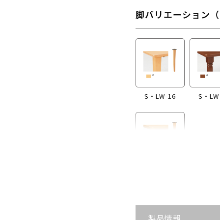
脚バリエーション（
S・LW-16
S・LW
S・LW-B416
製品情報