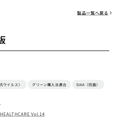
製品一覧へ戻る
板
（抗ウイルス）
グリーン購入法適合
SIAA（抗菌）
る
HEALTHCARE Vol.14