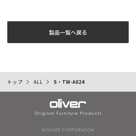
製品一覧へ戻る
トップ
ALL
S・TW-A024
Original Furniture Products
©OLIVER CORPORATION