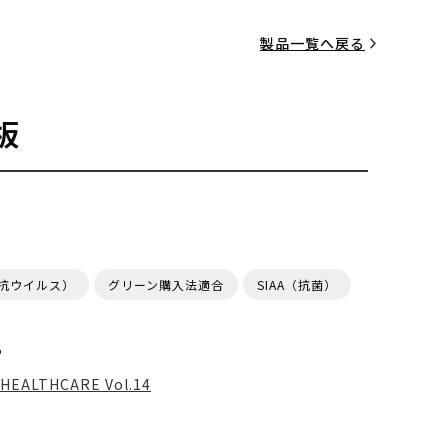
製品一覧へ戻る
板
（抗ウイルス）
グリーン購入法適合
SIAA（抗菌）
る
HEALTHCARE Vol.14