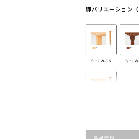
脚バリエーション（
S・LW-16
S・LW
S・LW-B416
製品情報