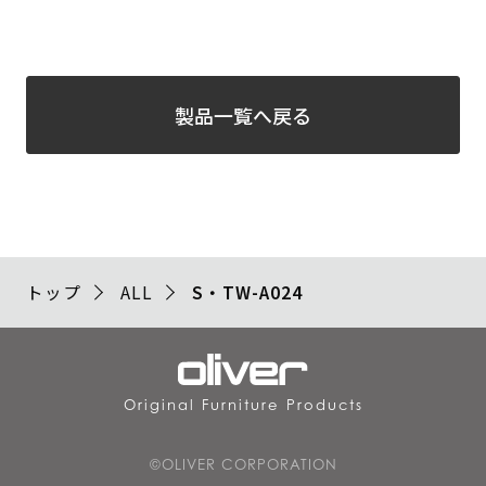
製品一覧へ戻る
トップ
ALL
S・TW-A024
Original Furniture Products
©OLIVER CORPORATION