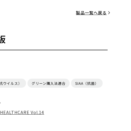
製品一覧へ戻る
板
（抗ウイルス）
グリーン購入法適合
SIAA（抗菌）
る
HEALTHCARE Vol.14