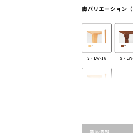
脚バリエーション（
S・LW-16
S・LW
S・LW-B416
製品情報