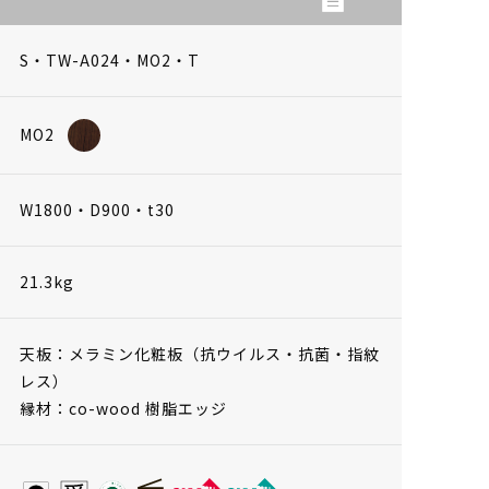
S・TW-A024・MO2・T
MO2
W1800・D900・t30
21.3kg
天板：メラミン化粧板（抗ウイルス・抗菌・指紋
レス）
縁材：co-wood 樹脂エッジ