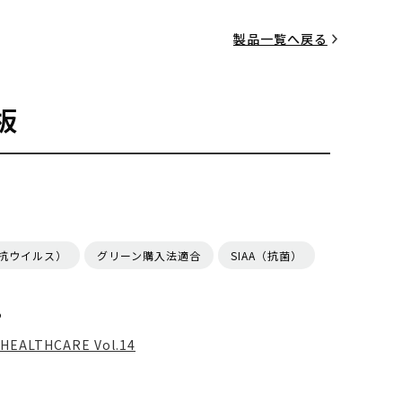
製品一覧へ戻る
板
（抗ウイルス）
グリーン購入法適合
SIAA（抗菌）
る
HEALTHCARE Vol.14