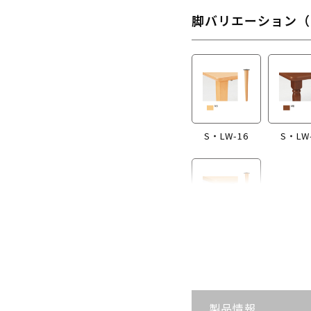
脚バリエーション（
S・LW-16
S・LW
S・LW-B416
製品情報