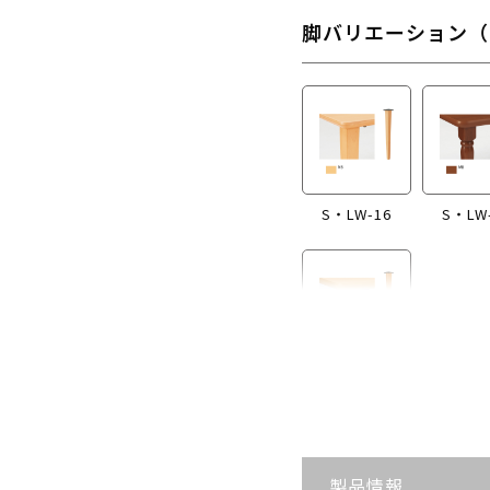
脚バリエーション（
S・LW-16
S・LW
S・LW-B416
製品情報