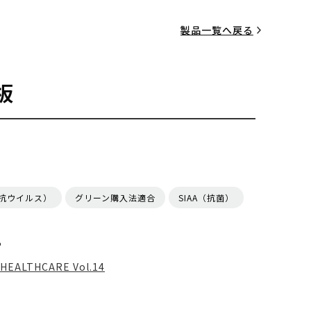
製品一覧へ戻る
板
（抗ウイルス）
グリーン購入法適合
SIAA（抗菌）
る
HEALTHCARE Vol.14