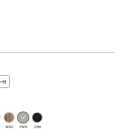
ー付
WNV
PWH
OBK