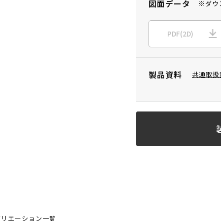
図面データ
※ダウ
PDF(2D)
製品資料
共通取扱
バリエーション一覧