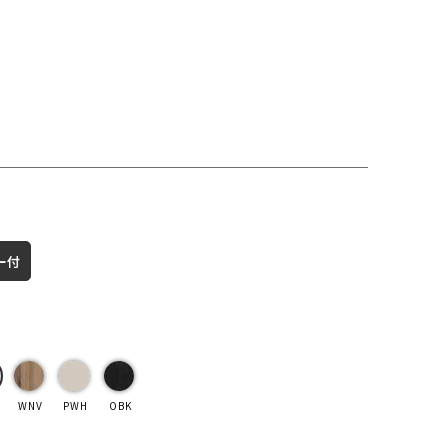
ー付
WNV
PWH
OBK