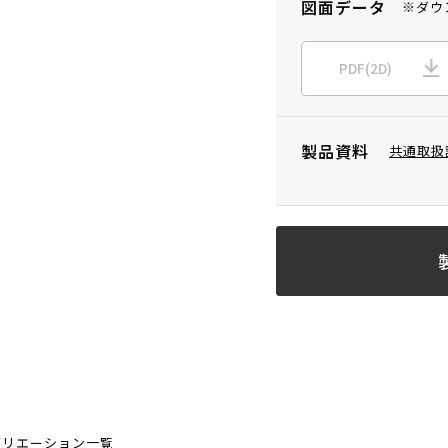
図面データ
※ダウ
PDF(2D)
製品資料
共通取扱
バリエーション一覧