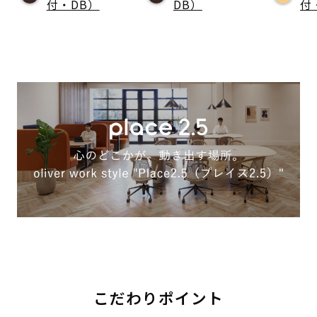
付・DB）
DB）
付
こだわりポイント