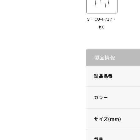
S・CU-F717・
KC
製品情報
製品品番
カラー
サイズ(mm)
質量