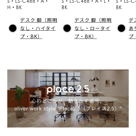
S・LS-C488・A・
S・LS-C488・A・L・
S・LS-
H・BK
BK
BK
デスク 脚（照明
デスク 脚（照明
デ
なし・ハイタイ
なし・ロータイ
あ
プ・BK）
プ・BK）
プ