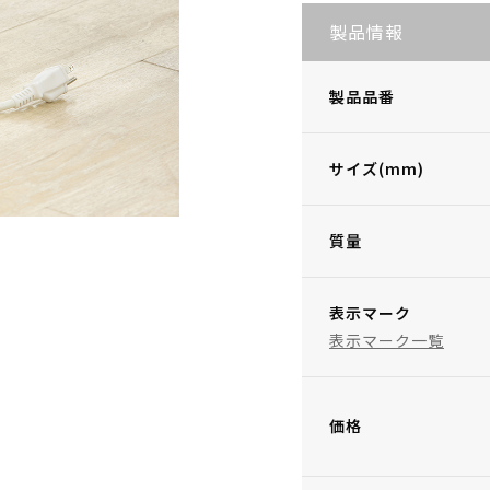
製品情報
製品品番
サイズ(mm)
質量
表示マーク
表示マーク一覧
価格