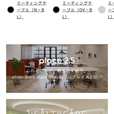
ミーティングテ
ミーティングテ
ミ
ーブル（N・B
ーブル（OV・B
ー
L）
L）
L