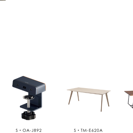
S・OA-J892
S・TM-E620A