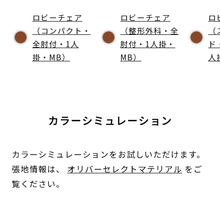
ロビーチェア
ロビーチェア
ロ
（コンパクト・
（整形外科・全
（
全肘付・1人
肘付・1人掛・
ド
掛・MB）
MB）
人
カラーシミュレーション
カラーシミュレーションをお試しいただけます。
張地情報は、
オリバーセレクトマテリアル
をご
覧ください。