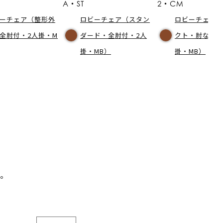
A・ST
2・CM
ーチェア（整形外
ロビーチェア（スタン
ロビーチェア
全肘付・2人掛・M
ダード・全肘付・2人
クト・肘なし・
掛・MB）
掛・MB）
。