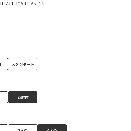
HEALTHCARE Vol.14
科
スタンダード
両肘付
3人掛
4人掛