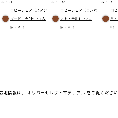
A・ST
A・CM
A・SK
ロビーチェア（スタン
ロビーチェア（コンパ
ロビ
ダード・全肘付・1人
クト・全肘付・2人
科・
掛・MB）
掛・MB）
B）
。張地情報は、
オリバーセレクトマテリアル
をご覧ください