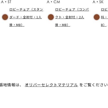
A・ST
A・CM
A・SK
ロビーチェア（スタン
ロビーチェア（コンパ
ロビ
ダード・全肘付・1人
クト・全肘付・2人
科・
掛・MB）
掛・MB）
B）
。張地情報は、
オリバーセレクトマテリアル
をご覧ください