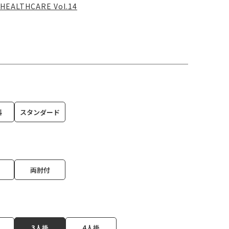
HEALTHCARE Vol.14
科
スタンダード
両肘付
3人掛
4人掛