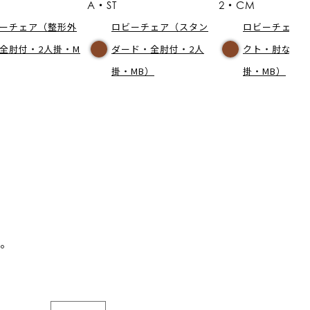
A・ST
2・CM
ーチェア（整形外
ロビーチェア（スタン
ロビーチェア
全肘付・2人掛・M
ダード・全肘付・2人
クト・肘なし・
掛・MB）
掛・MB）
。