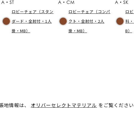
A・ST
A・CM
A・SK
ロビーチェア（スタン
ロビーチェア（コンパ
ロビ
ダード・全肘付・1人
クト・全肘付・2人
科・
掛・MB）
掛・MB）
B）
。張地情報は、
オリバーセレクトマテリアル
をご覧ください