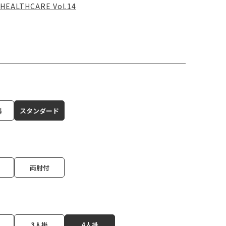
HEALTHCARE Vol.14
科
スタンダード
両肘付
3人掛
4人掛