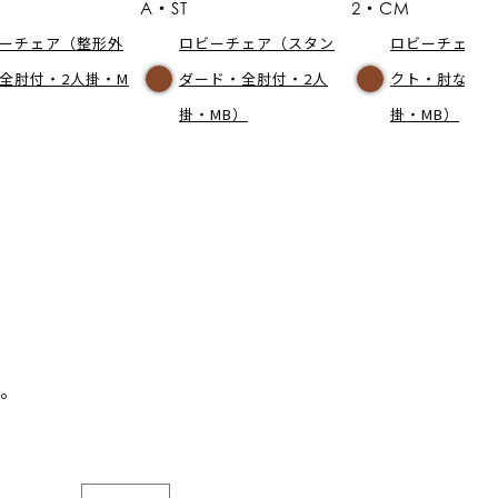
A・ST
2・CM
ーチェア（整形外
ロビーチェア（スタン
ロビーチェア
全肘付・2人掛・M
ダード・全肘付・2人
クト・肘なし・
掛・MB）
掛・MB）
。