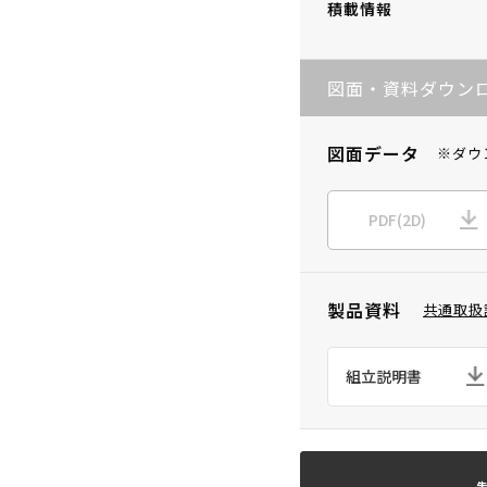
積載情報
図面・資料ダウン
図面データ
※ダウ
PDF(2D)
製品資料
共通取扱
組立説明書