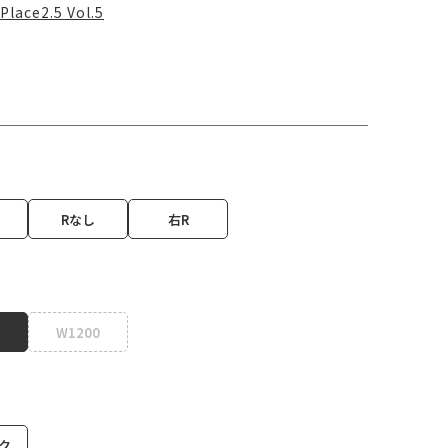
Place2.5 Vol.5
Rなし
右R
W1200
ク