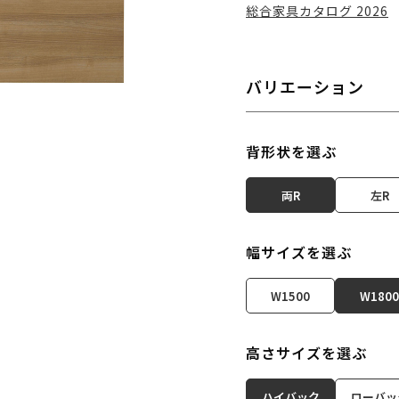
総合家具カタログ 2026
バリエーション
背形状を選ぶ
両R
左R
幅サイズを選ぶ
W1500
W1800
高さサイズを選ぶ
ハイバック
ローバッ