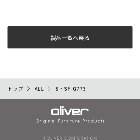
製品一覧へ戻る
トップ
ALL
S・SF-G773
Original Furniture Products
©OLIVER CORPORATION