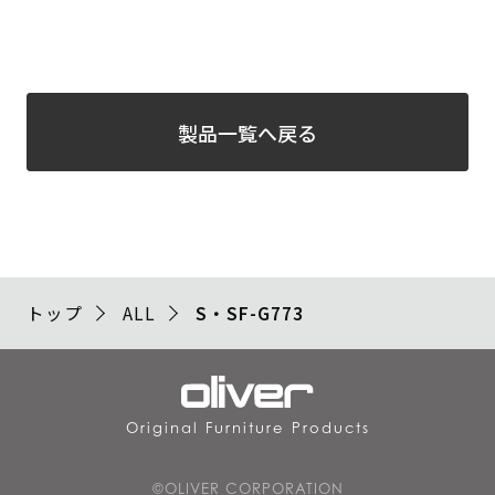
製品一覧へ戻る
トップ
ALL
S・SF-G773
Original Furniture Products
©OLIVER CORPORATION