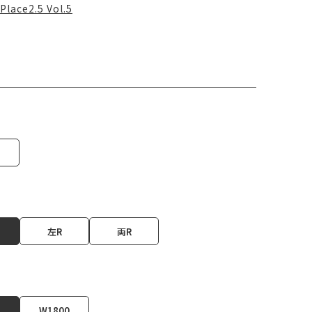
Place2.5 Vol.5
左R
両R
W1800