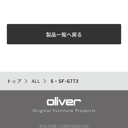
製品一覧へ戻る
トップ
ALL
S・SF-G773
Original Furniture Products
©OLIVER CORPORATION