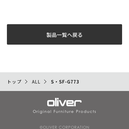
製品一覧へ戻る
トップ
ALL
S・SF-G773
Original Furniture Products
©OLIVER CORPORATION