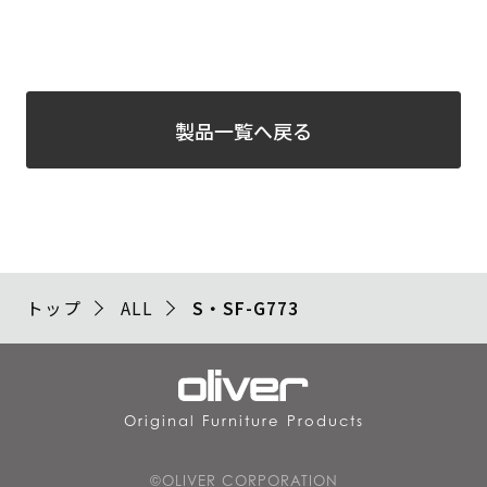
製品一覧へ戻る
トップ
ALL
S・SF-G773
Original Furniture Products
©OLIVER CORPORATION