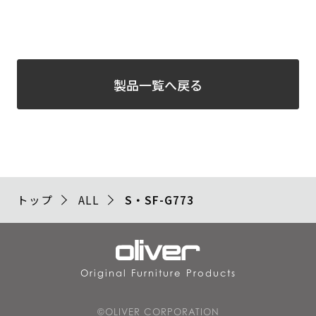
製品一覧へ戻る
トップ
ALL
S・SF-G773
Original Furniture Products
©OLIVER CORPORATION