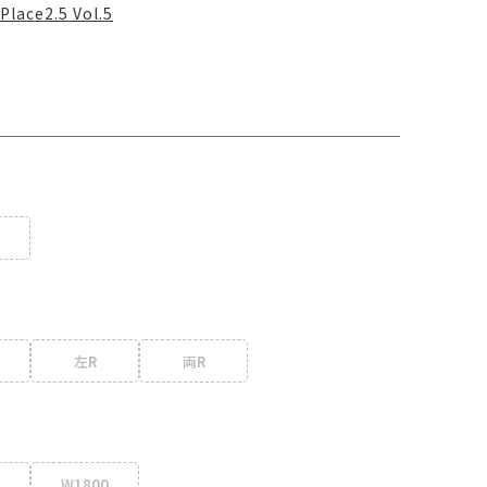
Place2.5 Vol.5
左R
両R
W1800