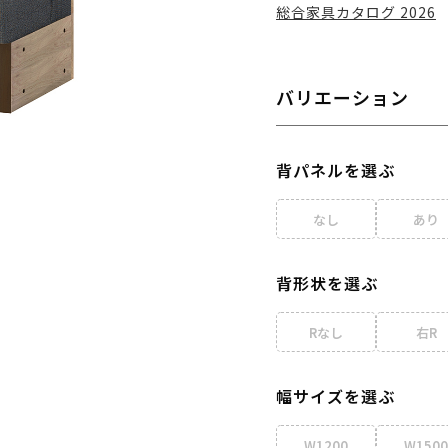
総合家具カタログ 2026
バリエーション
背パネルを選ぶ
なし
あり
背形状を選ぶ
Rなし
右R
幅サイズを選ぶ
W1200
W1500