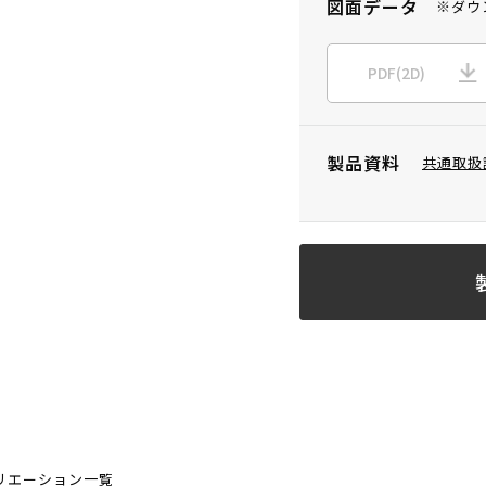
図面データ
※ダウ
PDF(2D)
製品資料
共通取扱
リエーション一覧