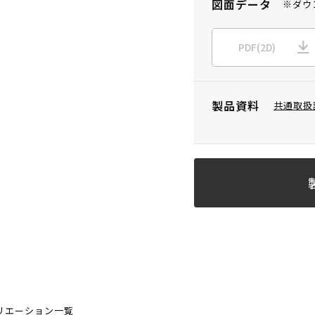
図面データ
※ダウ
PDF(2D)
製品資料
共通取扱
リエーション一覧