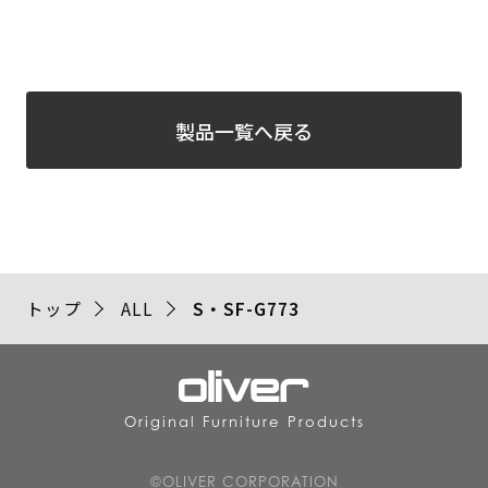
製品一覧へ戻る
トップ
ALL
S・SF-G773
Original Furniture Products
©OLIVER CORPORATION