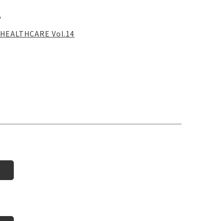
る
HEALTHCARE Vol.14