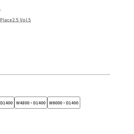
る
Place2.5 Vol.5
D1400
W4800・D1400
W6000・D1400