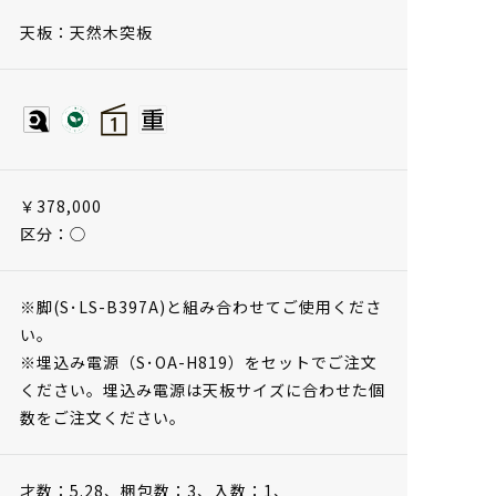
天板：天然木突板
￥378,000
区分：◯
※脚(S･LS-B397A)と組み合わせてご使用くださ
い。
※埋込み電源（S･OA-H819）をセットでご注文
ください。埋込み電源は天板サイズに合わせた個
数をご注文ください。
才数：5.28、
梱包数：3、
入数：1、