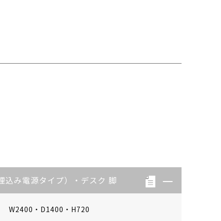
埋込み電源タイプ）・デスク 脚
W2400・D1400・H720