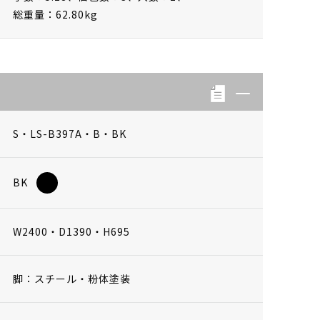
総重量：62.80kg
S・LS-B397A・B・BK
BK
W2400・D1390・H695
脚：スチール・粉体塗装