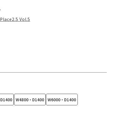
る
Place2.5 Vol.5
D1400
W4800・D1400
W6000・D1400