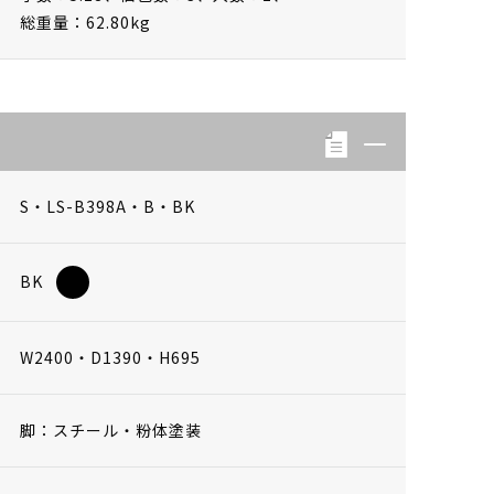
総重量：62.80kg
S・LS-B398A・B・BK
BK
W2400・D1390・H695
脚：スチール・粉体塗装