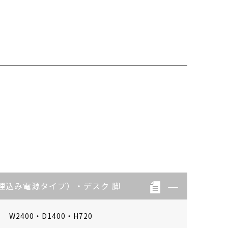
埋込み電源タイプ）・デスク 脚
W2400・D1400・H720