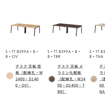
S・TT-B399A・B・
S・TT-B399A・B・
S・TT-
B・OV
B・TBR
B・TNA
デスク 天板 突
デスク 天板 メ
デ
板（配線孔・W
ラミン化粧板
ラ
2400・D140
（配線孔・W24
（
0・OV）
00・D1400・T
00
BR）
N