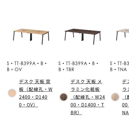
S・TT-B399A・B・
S・TT-B399A・B・
S・TT-
B・OV
B・TBR
B・TNA
デスク 天板 突
デスク 天板 メ
デ
板（配線孔・W
ラミン化粧板
ラ
2400・D140
（配線孔・W24
（
0・OV）
00・D1400・T
00
BR）
N