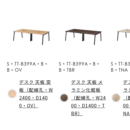
S・TT-B399A・B・
S・TT-B399A・B・
S・TT-
B・OV
B・TBR
B・TNA
デスク 天板 突
デスク 天板 メ
デ
板（配線孔・W
ラミン化粧板
ラ
2400・D140
（配線孔・W24
（
0・OV）
00・D1400・T
00
BR）
N