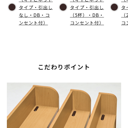
タイプ・引出し
タイプ・引出し
タ
なし・DB・コ
（5杯）・DB・
（
ンセント付）
コンセント付）
コ
こだわりポイント