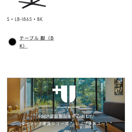
S・LB-I865・BK
テーブル 脚（B
K）