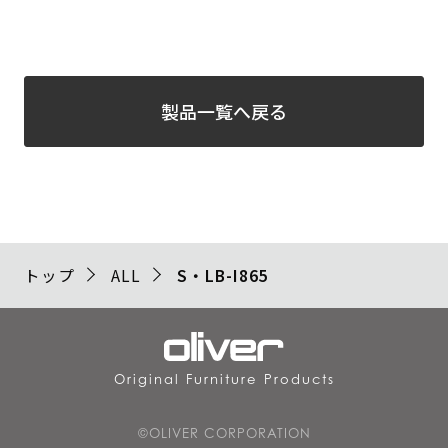
製品一覧へ戻る
トップ
ALL
S・LB-I865
Original Furniture Products
©OLIVER CORPORATION