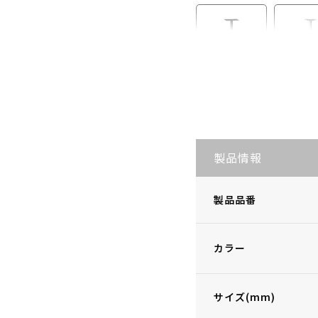
S・LB-I865
S・LB
製品情報
製品品番
カラー
サイズ(mm)