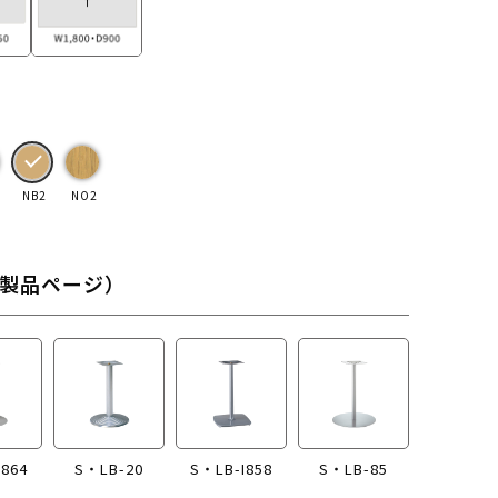
NB2
NO2
製品ページ）
I864
S・LB-20
S・LB-I858
S・LB-85