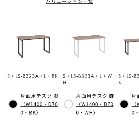
バリエーション一覧
S・LS-B323A・L・BK
S・LS-B323A・L・W
S・LS-
H
K
片面用デスク 脚
片面用デスク 脚
片
（W1400・D70
（W1400・D70
（
0・BK）
0・WH）
0