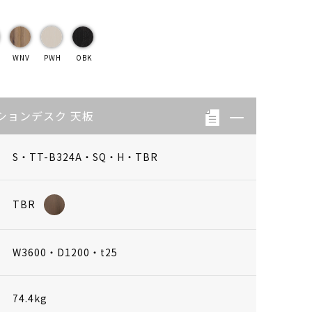
WNV
PWH
OBK
ションデスク 天板
S・TT-B324A・SQ・H・TBR
TBR
W3600・D1200・t25
74.4kg