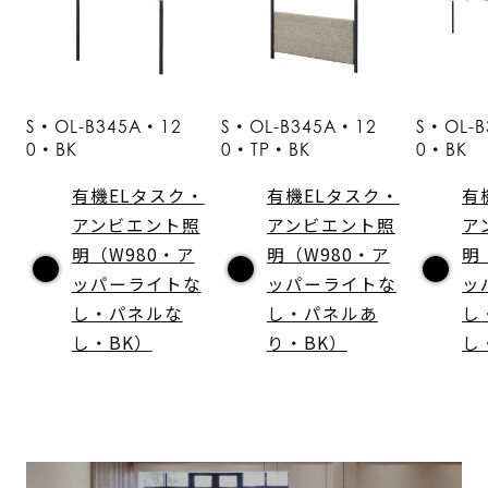
S・OL-B345A・12
S・OL-B345A・12
S・OL-
0・BK
0・TP・BK
0・BK
有機ELタスク・
有機ELタスク・
有
アンビエント照
アンビエント照
ア
明（W980・ア
明（W980・ア
明
ッパーライトな
ッパーライトな
ッ
し・パネルな
し・パネルあ
し
し・BK）
り・BK）
し