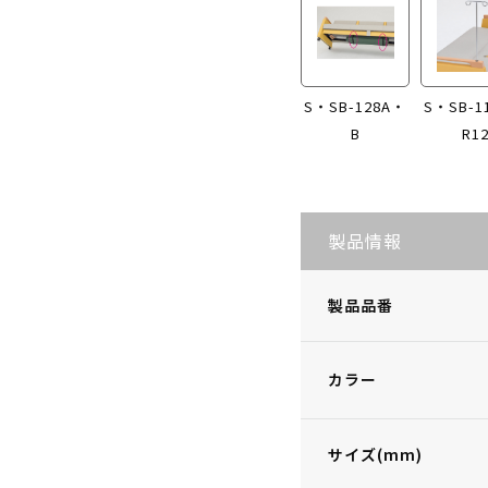
S・SB-128A・
S・SB-1
B
R1
製品情報
製品品番
カラー
サイズ(mm)