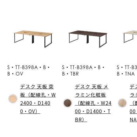
S・TT-B398A・B・
S・TT-B398A・B・
S・TT-
B・OV
B・TBR
B・TNA
デスク 天板 突
デスク 天板 メ
デ
板（配線孔・W
ラミン化粧板
ラ
2400・D140
（配線孔・W24
（
0・OV）
00・D1400・T
00
BR）
N