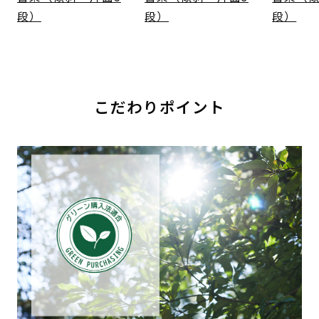
段）
段）
段）
こだわりポイント