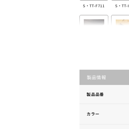
S・TT-F711
S・TT-I
S・TT-I869
S・TT-
製品情報
製品品番
カラー