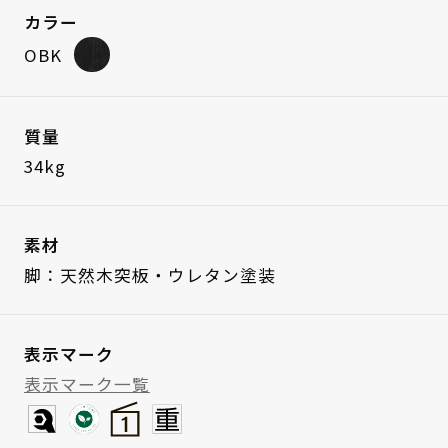
カラー
OBK
質量
34kg
素材
脚：天然木突板・ウレタン塗装
表示マーク
表示マーク一覧