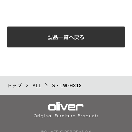
製品一覧へ戻る
トップ
ALL
S・LW-H818
Original Furniture Products
©OLIVER CORPORATION