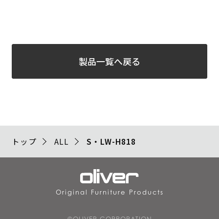
製品一覧へ戻る
トップ
ALL
S・LW-H818
Original Furniture Products
©OLIVER CORPORATION