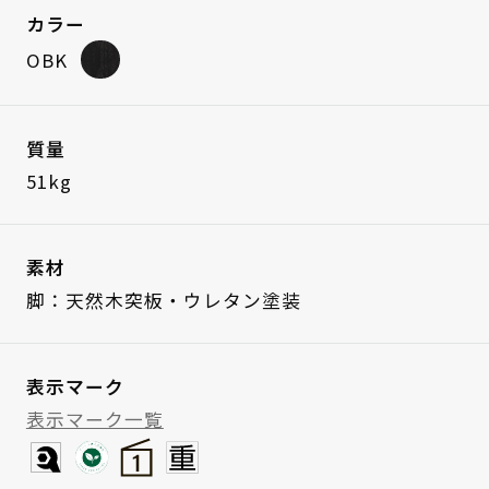
カラー
OBK
質量
51kg
素材
脚：天然木突板・ウレタン塗装
表示マーク
表示マーク一覧