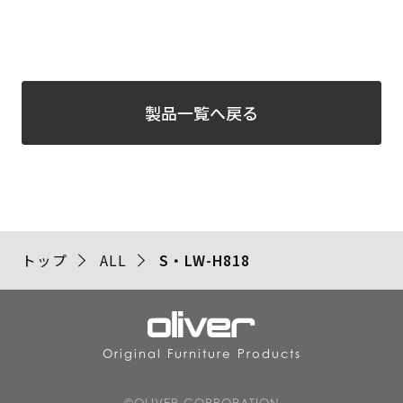
製品一覧へ戻る
トップ
ALL
S・LW-H818
Original Furniture Products
©OLIVER CORPORATION